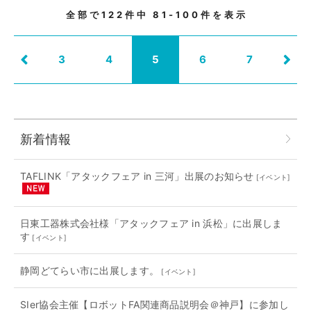
全部で
122
件中
81-100
件を表示
3
4
5
6
7
新着情報
TAFLINK「アタックフェア in 三河」出展のお知らせ
[
イベント
]
日東工器株式会社様「アタックフェア in 浜松」に出展しま
す
[
イベント
]
静岡どてらい市に出展します。
[
イベント
]
SIer協会主催【ロボットFA関連商品説明会＠神戸】に参加し