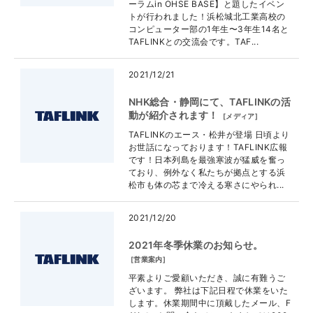
ーラムin OHSE BASE】と題したイベン
トが行われました！浜松城北工業高校の
コンピューター部の1年生〜3年生14名と
TAFLINKとの交流会です。TAF...
2021/12/21
NHK総合・静岡にて、TAFLINKの活
動が紹介されます！
[
メディア
]
TAFLINKのエース・松井が登場 日頃より
お世話になっております！TAFLINK広報
です！日本列島を最強寒波が猛威を奮っ
ており、例外なく私たちが拠点とする浜
松市も体の芯まで冷える寒さにやられ...
2021/12/20
2021年冬季休業のお知らせ。
[
営業案内
]
平素よりご愛顧いただき、誠に有難うご
ざいます。 弊社は下記日程で休業をいた
します。休業期間中に頂戴したメール、F