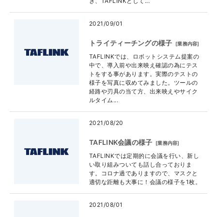
き、TAFLINKとして...
2021/09/01
トライティーチングの様子
[
業務内容
]
TAFLINKでは、ロボットシステム提案の
中で、導入前や出来映え確認の為にテス
トをする事があります。実際のテストの
様子を写真に収めてみました。ツールの
経路や刃具の当て方、出来映えやサイク
ルタイム...
2021/08/20
TAFLINK会議の様子
[
業務内容
]
TAFLINKでは定期的に会議を行い、新し
い取り組みついても話し合っておりま
す。コロナ過でありますので、マスクと
適切な距離も大事に！会議の様子を1枚。
2021/08/01