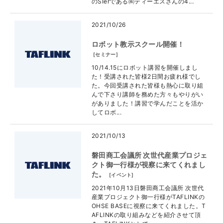
のSIerである㈱ティーエスさんの4...
2021/10/26
ロボット教示スクール開催！
[
セミナー
]
10/14.15にロボット講習を開催しまし
た！受講された皆様2日間お疲れ様でし
た。今回受講された皆様も熱心に取り組
んで下さり講師を務めた方々もやりがい
がありました！講習で学んだことを活か
してロボ...
2021/10/13
磐田商工会議所 次世代産業プロジェ
クト御一行様が視察に来てくれまし
た。
[
イベント
]
2021年10月13日磐田商工会議所 次世代
産業プロジェクト御一行様がTAFLINKの
OHSE BASEに視察に来てくれました。T
AFLINKの取り組みなどを紹介させて頂