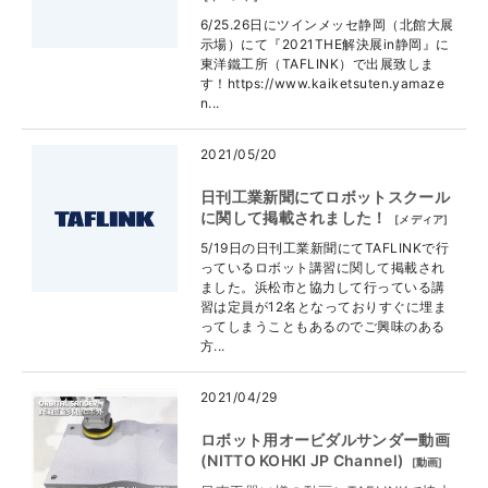
6/25.26日にツインメッセ静岡（北館大展
示場）にて『2021THE解決展in静岡』に
東洋鐵工所（TAFLINK）で出展致しま
す！https://www.kaiketsuten.yamaze
n...
2021/05/20
日刊工業新聞にてロボットスクール
に関して掲載されました！
[
メディア
]
5/19日の日刊工業新聞にてTAFLINKで行
っているロボット講習に関して掲載され
ました。浜松市と協力して行っている講
習は定員が12名となっておりすぐに埋ま
ってしまうこともあるのでご興味のある
方...
2021/04/29
ロボット用オービダルサンダー動画
(NITTO KOHKI JP Channel)
[
動画
]