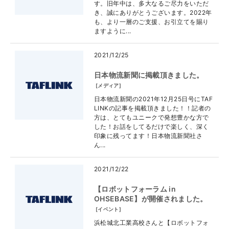
す。旧年中は、多大なるご尽力をいただ
き、誠にありがとうございます。2022年
も、より一層のご支援、お引立てを賜り
ますように...
2021/12/25
日本物流新聞に掲載頂きました。
[
メディア
]
日本物流新聞の2021年12月25日号にTAF
LINKの記事を掲載頂きました！！記者の
方は、とてもユニークで発想豊かな方で
した！お話をしてるだけで楽しく、深く
印象に残ってます！日本物流新聞社さ
ん...
2021/12/22
【ロボットフォーラム in
OHSEBASE】が開催されました。
[
イベント
]
浜松城北工業高校さんと【ロボットフォ