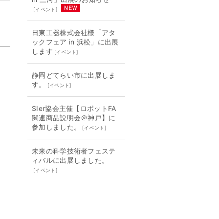
[
イベント
]
日東工器株式会社様「アタ
ックフェア in 浜松」に出展
します
[
イベント
]
静岡どてらい市に出展しま
す。
[
イベント
]
SIer協会主催【ロボットFA
関連商品説明会＠神戸】に
参加しました。
[
イベント
]
未来の科学技術者フェステ
ィバルに出展しました。
[
イベント
]