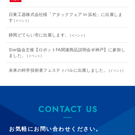
日東工器株式会社様「アタックフェア in 浜松」に出展しま
す
[
イベント
]
静岡どてらい市に出展します。
[
イベント
]
SIer協会主催【ロボットFA関連商品説明会＠神戸】に参加し
ました。
[
イベント
]
未来の科学技術者フェスティバルに出展しました。
[
イベント
]
CONTACT US
お気軽にお問い合わせください。