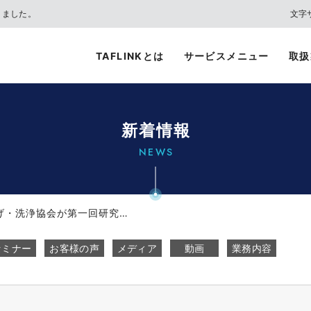
きました。
文字
TAFLINKとは
サービスメニュー
取扱
新着情報
NEWS
バリ取り・表面仕上げ・洗浄協会が第一回研究見学会としてTAFLINKに訪問...
セミナー
お客様の声
メディア
動画
業務内容