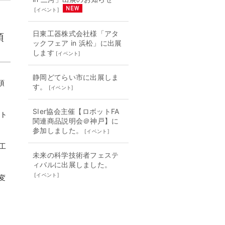
[
イベント
]
日東工器株式会社様「アタ
頂
ックフェア in 浜松」に出展
します
[
イベント
]
静岡どてらい市に出展しま
頂
す。
[
イベント
]
SIer協会主催【ロボットFA
クト
関連商品説明会＠神戸】に
参加しました。
[
イベント
]
工
未来の科学技術者フェステ
ィバルに出展しました。
[
イベント
]
変