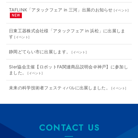
TAFLINK「アタックフェア in 三河」出展のお知らせ
[
イベント
]
日東工器株式会社様「アタックフェア in 浜松」に出展しま
す
[
イベント
]
静岡どてらい市に出展します。
[
イベント
]
SIer協会主催【ロボットFA関連商品説明会＠神戸】に参加し
ました。
[
イベント
]
未来の科学技術者フェスティバルに出展しました。
[
イベント
]
CONTACT US