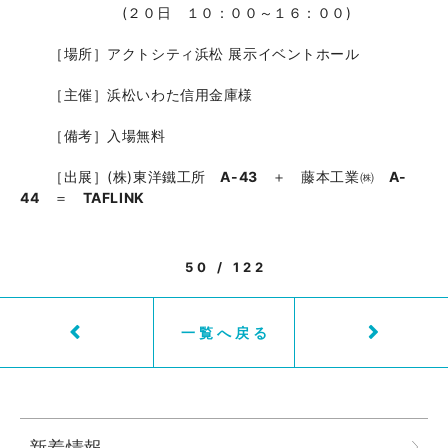
(２０日 １０：００～１６：００)
［場所］アクトシティ浜松 展示イベントホール
［主催］浜松いわた信用金庫様
［備考］入場無料
［出展］(株)東洋鐵工所
A-43
＋ 藤本工業㈱
A-
44
＝
TAFLINK
50 / 122
一覧へ戻る
新着情報