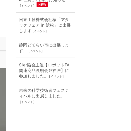
[
イベント
]
日東工器株式会社様「アタ
ックフェア in 浜松」に出展
します
[
イベント
]
静岡どてらい市に出展しま
す。
[
イベント
]
SIer協会主催【ロボットFA
関連商品説明会＠神戸】に
参加しました。
[
イベント
]
未来の科学技術者フェステ
ィバルに出展しました。
[
イベント
]