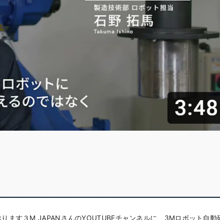
おります３M JAPANさんのYOUTUBEチャンネルに、3Mロボット自動