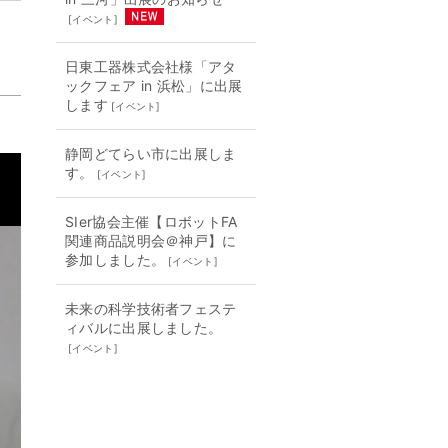
[
イベント
]
日東工器株式会社様「アタ
ックフェア in 浜松」に出展
します
[
イベント
]
静岡どてらい市に出展しま
す。
[
イベント
]
SIer協会主催【ロボットFA
関連商品説明会＠神戸】に
参加しました。
[
イベント
]
未来の科学技術者フェステ
ィバルに出展しました。
[
イベント
]